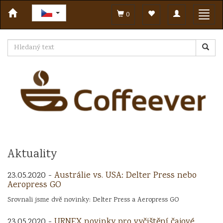
Toggle
Toggl
0
navigation
navig
Aktuality
23.05.2020 -
Austrálie vs. USA: Delter Press nebo
Aeropress GO
Srovnali jsme dvě novinky: Delter Press a Aeropress GO
23.05.2020 -
URNEX novinky pro vyčištění čajové