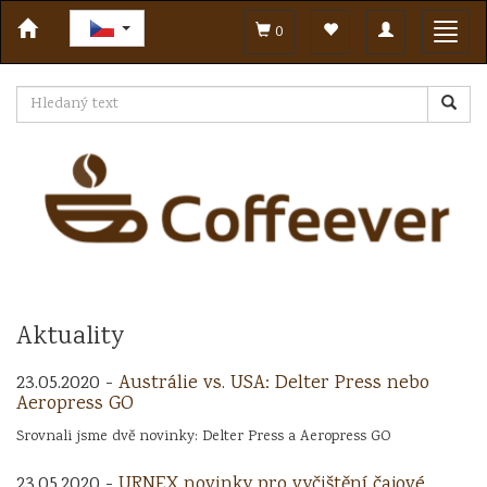
Toggle
Toggl
0
navigation
navig
Aktuality
23.05.2020 -
Austrálie vs. USA: Delter Press nebo
Aeropress GO
Srovnali jsme dvě novinky: Delter Press a Aeropress GO
23.05.2020 -
URNEX novinky pro vyčištění čajové