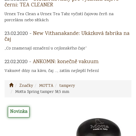
černi: TEA CLEANER
Urnex Tea Clean a Urnex Tea Tabz vyčistí čajovou čerň na
porcelánu nebo sítkách
23.02.2020 -
New Vithanakande: Ukázková fabrika na
čaj
„Co znamenají označení u cejlonského čaje“
22.02.2020 -
ANKOMN: konečně vakuum
Vakuové dózy na kávu, čaj ..., zatím nejlepší řešení
Značky
MOTTA
tampery
Motta Spring tamper 58,5 mm
Novinka